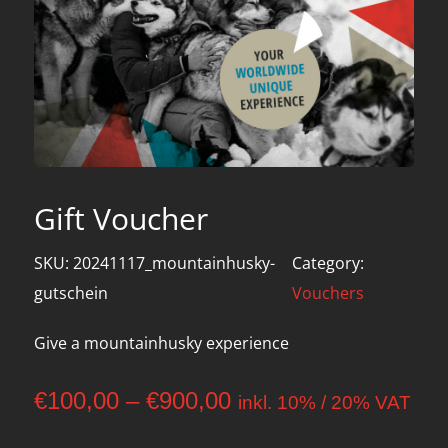
Gift Voucher
SKU:
20241117_mountainhusky-
Category:
gutschein
Vouchers
Give a mountainhusky experience
Price
€
100,00
–
€
900,00
inkl. 10% / 20% VAT
range: