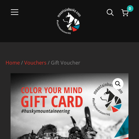
0
Info
Home
/
Vouchers
/ Gift Voucher