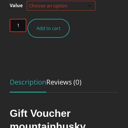
Value
€100,00
Gift
through
Add to cart
Voucher
€900,00
quantity
Description
Reviews (0)
Gift Voucher
mountainhusky