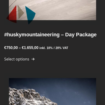
#huskymountaineering – Day Package
Price
€
750,00
–
€
1.655,00
inkl. 10% / 20% VAT
This
range:
Select options
product
€750,00
has
through
multiple
€1.655,00
variants.
The
options
may