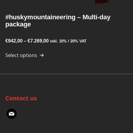
#huskymountaineering – Multi-day
package
Price
€
942,00
–
€
7.269,00
inkl. 10% / 20% VAT
This
range:
Select options
product
€942,00
has
through
multiple
€7.269,00
variants.
The
Contact us
options
may
mail
be
chosen
on