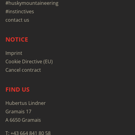
#huskymountaineering
the
#instinctives
product
contact us
page
NOTICE
Imprint
Cookie Directive (EU)
Cancel contract
FIND US
Hubertus Lindner
Gramais 17
A 6650 Gramais
T: +43 664 841 80 58