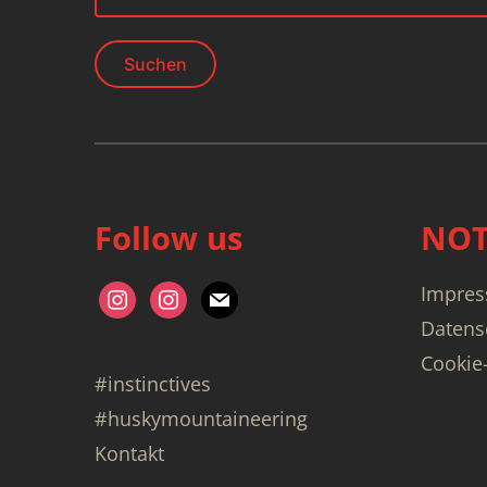
nach:
Follow us
NOT
Impre
instagram
instagram
mail
Datens
Cookie-
#instinctives
#huskymountaineering
Kontakt